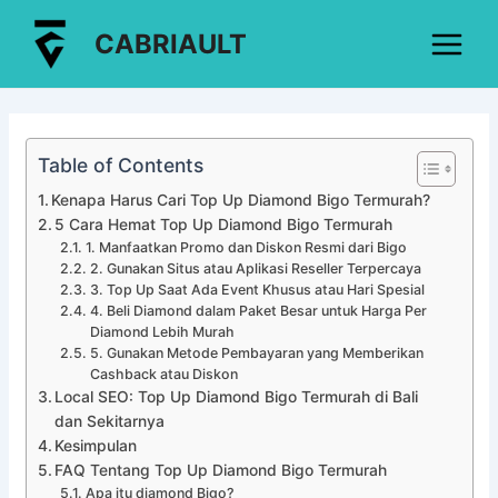
Lewati
Post
Main
CABRIAULT
ke
navigation
Menu
konten
Table of Contents
Kenapa Harus Cari Top Up Diamond Bigo Termurah?
5 Cara Hemat Top Up Diamond Bigo Termurah
1. Manfaatkan Promo dan Diskon Resmi dari Bigo
2. Gunakan Situs atau Aplikasi Reseller Terpercaya
3. Top Up Saat Ada Event Khusus atau Hari Spesial
4. Beli Diamond dalam Paket Besar untuk Harga Per
Diamond Lebih Murah
5. Gunakan Metode Pembayaran yang Memberikan
Cashback atau Diskon
Local SEO: Top Up Diamond Bigo Termurah di Bali
dan Sekitarnya
Kesimpulan
FAQ Tentang Top Up Diamond Bigo Termurah
Apa itu diamond Bigo?