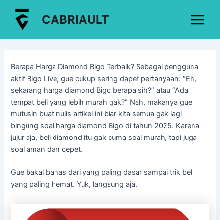
Lewati
Post
Main
CABRIAULT
ke
navigation
Menu
konten
Berapa Harga Diamond Bigo Terbaik? Sebagai pengguna
aktif Bigo Live, gue cukup sering dapet pertanyaan: “Eh,
sekarang harga diamond Bigo berapa sih?” atau “Ada
tempat beli yang lebih murah gak?” Nah, makanya gue
mutusin buat nulis artikel ini biar kita semua gak lagi
bingung soal harga diamond Bigo di tahun 2025. Karena
jujur aja, beli diamond itu gak cuma soal murah, tapi juga
soal aman dan cepet.
Gue bakal bahas dari yang paling dasar sampai trik beli
yang paling hemat. Yuk, langsung aja.