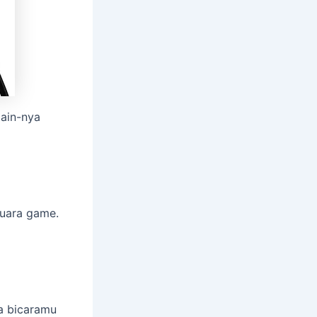
gain-nya
uara game.
a bicaramu