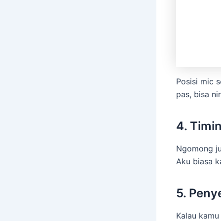
Posisi mic s
pas, bisa ni
4. Timi
Ngomong ju
Aku biasa k
5. Peny
Kalau kamu 