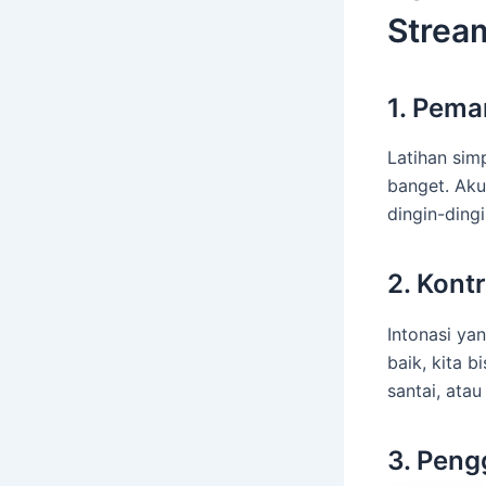
Strea
1. Pema
Latihan sim
banget. Aku 
dingin-ding
2. Kont
Intonasi ya
baik, kita 
santai, atau 
3. Peng