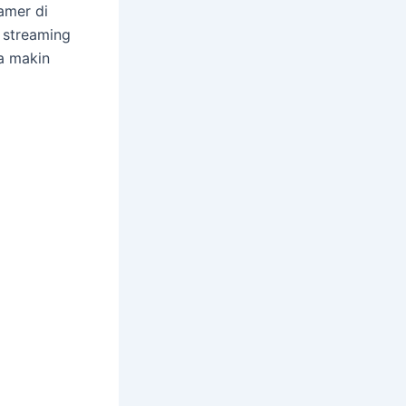
amer di
 streaming
a makin