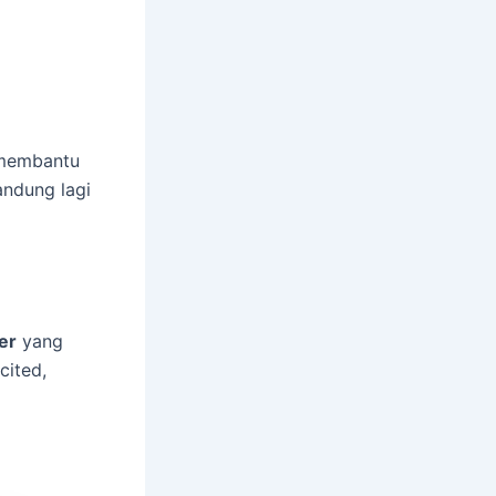
u membantu
andung lagi
er
yang
cited,