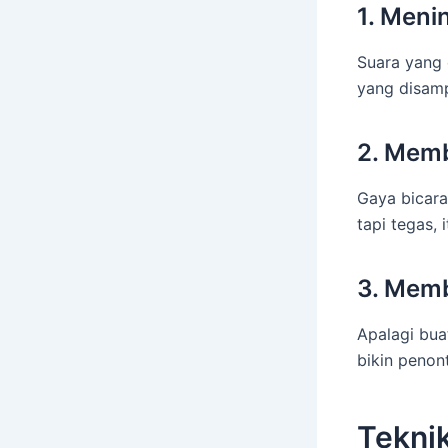
1. Men
Suara yang 
yang disamp
2. Mem
Gaya bicara 
tapi tegas, 
3. Memb
Apalagi bua
bikin penon
Tekni