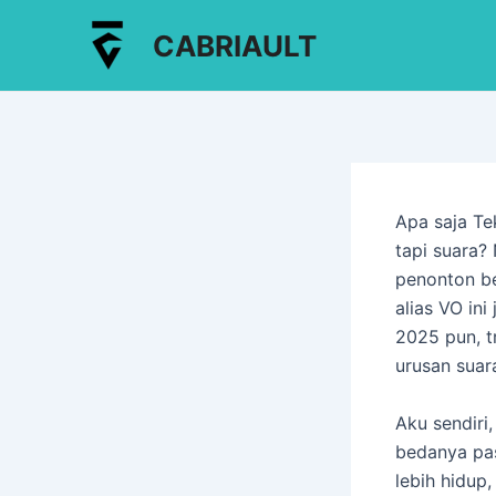
Lewati
Post
CABRIAULT
ke
navigation
konten
Apa saja Te
tapi suara?
penonton be
alias VO ini
2025 pun, t
urusan suar
Aku sendiri
bedanya pas
lebih hidup