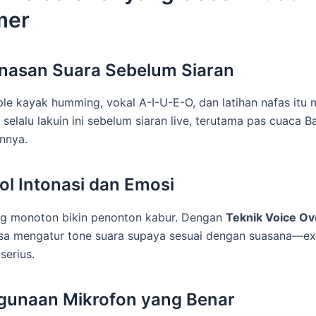
mer
nasan Suara Sebelum Siaran
ple kayak humming, vokal A-I-U-E-O, dan latihan nafas it
selalu lakuin ini sebelum siaran live, terutama pas cuaca B
innya.
rol Intonasi dan Emosi
ng monoton bikin penonton kabur. Dengan
Teknik Voice Ov
bisa mengatur tone suara supaya sesuai dengan suasana—ex
serius.
gunaan Mikrofon yang Benar