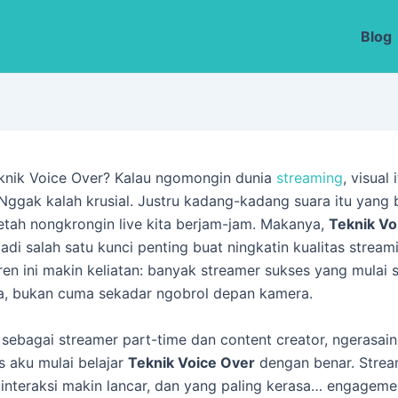
Blog
knik Voice Over? Kalau ngomongin dunia
streaming
, visual 
 Nggak kalah krusial. Justru kadang-kadang suara itu yang 
tah nongkrongin live kita berjam-jam. Makanya,
Teknik Vo
 jadi salah satu kunci penting buat ningkatin kualitas strea
ren ini makin keliatan: banyak streamer sukses yang mulai s
a, bukan cuma sekadar ngobrol depan kamera.
, sebagai streamer part-time dan content creator, ngerasai
 aku mulai belajar
Teknik Voice Over
dengan benar. Strea
, interaksi makin lancar, dan yang paling kerasa… engageme