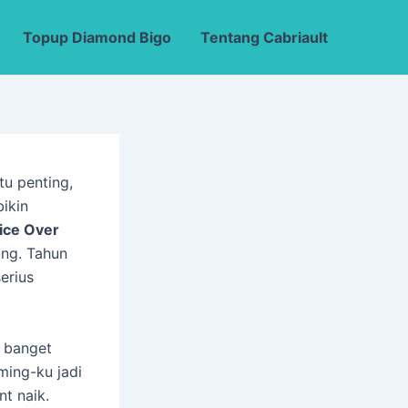
Topup Diamond Bigo
Tentang Cabriault
itu penting,
bikin
ice Over
ming. Tahun
erius
n banget
ming-ku jadi
nt naik.