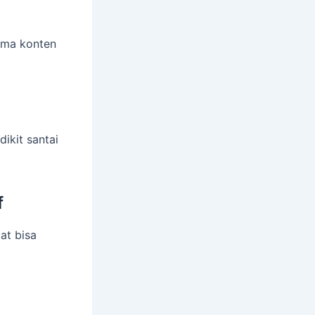
ama konten
dikit santai
f
at bisa