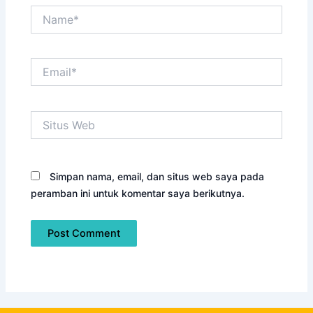
Name*
Email*
Situs
Web
Simpan nama, email, dan situs web saya pada
peramban ini untuk komentar saya berikutnya.