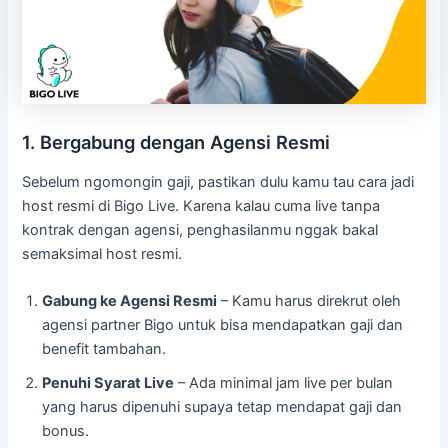
1. Bergabung dengan Agensi Resmi
Sebelum ngomongin gaji, pastikan dulu kamu tau cara jadi
host resmi di Bigo Live. Karena kalau cuma live tanpa
kontrak dengan agensi, penghasilanmu nggak bakal
semaksimal host resmi.
Gabung ke Agensi Resmi
– Kamu harus direkrut oleh
agensi partner Bigo untuk bisa mendapatkan gaji dan
benefit tambahan.
Penuhi Syarat Live
– Ada minimal jam live per bulan
yang harus dipenuhi supaya tetap mendapat gaji dan
bonus.