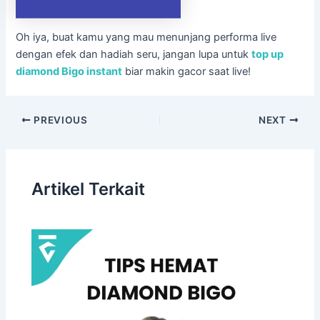
Oh iya, buat kamu yang mau menunjang performa live
dengan efek dan hadiah seru, jangan lupa untuk
top up
diamond Bigo instant
biar makin gacor saat live!
PREVIOUS
NEXT
Artikel Terkait