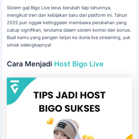
Sistem gaji Bigo Live terus berubah tiap tahunnya,
mengikuti tren dan kebijakan baru dari platform ini. Tahun
2025 pun nggak ketinggalan membawa perubahan yang
cukup signifikan, terutama dalam sistem komisi dan bonus.
Buat kamu yang pengen terjun ke dunia live streaming, yuk
simak selengkapnya!
Cara Menjadi
Host Bigo Live