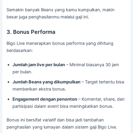
Semakin banyak Beans yang kamu kumpulkan, makin
besar juga penghasilanmu melalui gaji ini.
3. Bonus Performa
Bigo Live menerapkan bonus performa yang dihitung
berdasarkan:
Jumlah jam live per bulan
– Minimal biasanya 30 jam
per bulan.
Jumlah Beans yang dikumpulkan
– Target tertentu bisa
memberikan ekstra bonus.
Engagement dengan penonton
– Komentar, share, dan
partisipasi dalam event bisa meningkatkan bonus.
Bonus ini bersifat variatif dan bisa jadi tambahan
penghasilan yang lumayan dalam sistem gaji Bigo Live.