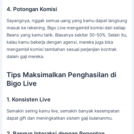
4. Potongan Komisi
Sayangnya, nggak semua uang yang kamu dapat langsung
masuk ke rekening. Bigo Live mengambil komisi dari setiap
Beans yang kamu tarik. Biasanya sekitar 30-50%. Selain itu,
kalau kamu bekerja dengan agensi, mereka juga bisa
mengambil komisi tambahan sesuai perjanjian kontrak
dalam gaji mereka.
Tips Maksimalkan Penghasilan di
Bigo Live
1. Konsisten Live
Semakin sering kamu live, semakin banyak kesempatan
dapat gift dan meningkatkan sistem gaji bulananmu.
2. Bangun Interaksi dengan Penonton