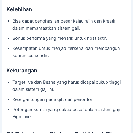
Kelebihan
Bisa dapat penghasilan besar kalau rajin dan kreatif
dalam memanfaatkan sistem gaji.
Bonus performa yang menarik untuk host aktif.
Kesempatan untuk menjadi terkenal dan membangun
komunitas sendiri.
Kekurangan
Target live dan Beans yang harus dicapai cukup tinggi
dalam sistem gaji ini.
Ketergantungan pada gift dari penonton.
Potongan komisi yang cukup besar dalam sistem gaji
Bigo Live.