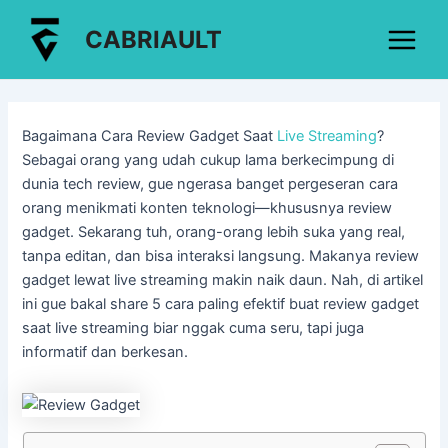
Lewati
Post
Main
CABRIAULT
ke
navigation
Menu
konten
Bagaimana Cara Review Gadget Saat
Live Streaming
?
Sebagai orang yang udah cukup lama berkecimpung di
dunia tech review, gue ngerasa banget pergeseran cara
orang menikmati konten teknologi—khususnya review
gadget. Sekarang tuh, orang-orang lebih suka yang real,
tanpa editan, dan bisa interaksi langsung. Makanya review
gadget lewat live streaming makin naik daun. Nah, di artikel
ini gue bakal share 5 cara paling efektif buat review gadget
saat live streaming biar nggak cuma seru, tapi juga
informatif dan berkesan.