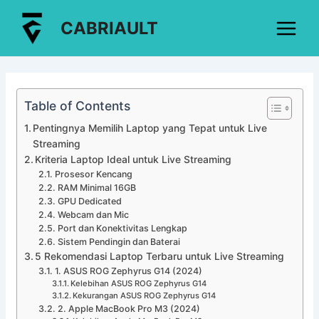
Lewati
Post
Main
CABRIAULT
ke
navigation
Menu
konten
Table of Contents
Pentingnya Memilih Laptop yang Tepat untuk Live
Streaming
Kriteria Laptop Ideal untuk Live Streaming
Prosesor Kencang
RAM Minimal 16GB
GPU Dedicated
Webcam dan Mic
Port dan Konektivitas Lengkap
Sistem Pendingin dan Baterai
5 Rekomendasi Laptop Terbaru untuk Live Streaming
1. ASUS ROG Zephyrus G14 (2024)
Kelebihan ASUS ROG Zephyrus G14
Kekurangan ASUS ROG Zephyrus G14
2. Apple MacBook Pro M3 (2024)