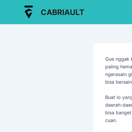
Lewati
Post
CABRIAULT
ke
navigation
konten
Gue nggak 
paling hemat
ngerasain g
bisa bersai
Buat lo yan
daerah-daer
bisa banget
cuan.