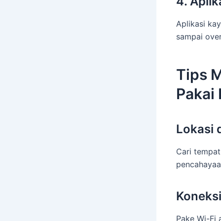
4. Aplik
Aplikasi kay
sampai overl
Tips M
Pakai
Lokasi 
Cari tempat
pencahayaan
Koneksi
Pake Wi-Fi 