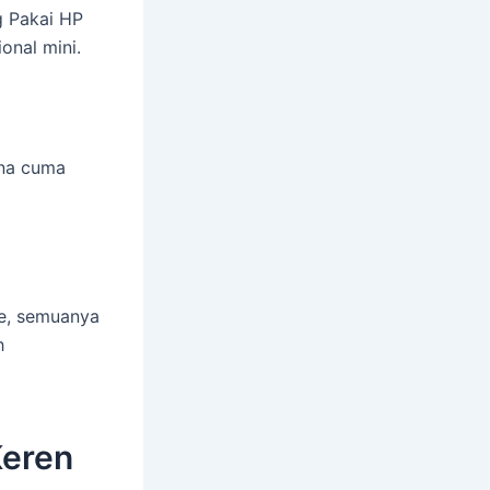
ng Pakai HP
onal mini.
ena cuma
ve, semuanya
h
Keren