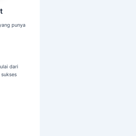
t
 yang punya
lai dari
 sukses