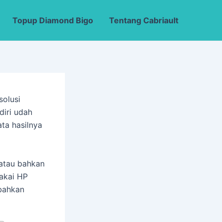
Topup Diamond Bigo
Tentang Cabriault
solusi
diri udah
ta hasilnya
 atau bahkan
pakai HP
 bahkan