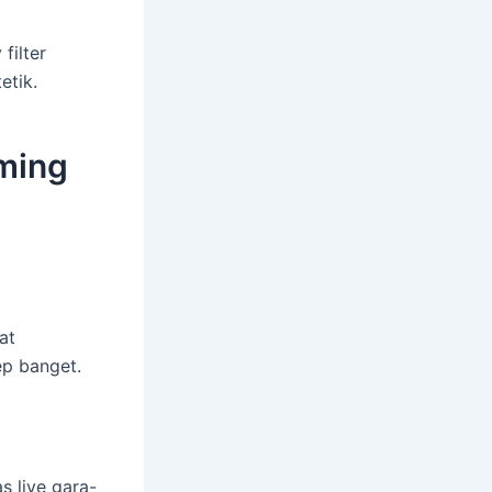
filter
etik.
aming
at
ep banget.
s live gara-