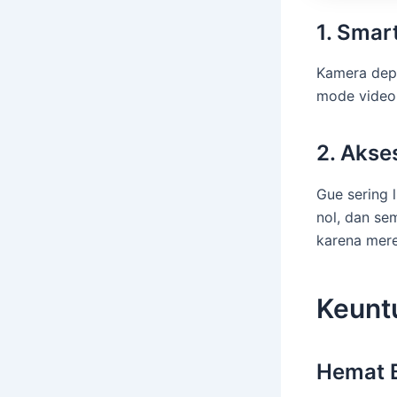
1. Sma
Kamera depa
mode video 
2. Akse
Gue sering 
nol, dan se
karena mere
Keunt
Hemat B