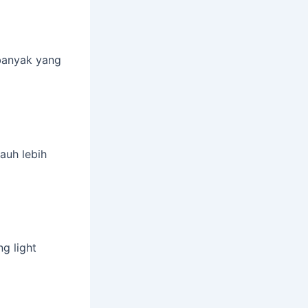
banyak yang
auh lebih
g light