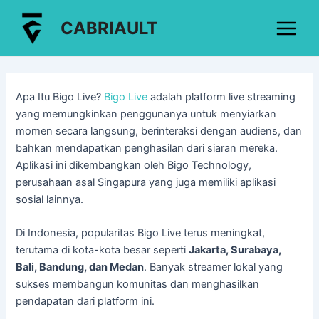
Lewati
Post
Main
CABRIAULT
ke
navigation
Menu
konten
Apa Itu Bigo Live?
Bigo Live
adalah platform live streaming
yang memungkinkan penggunanya untuk menyiarkan
momen secara langsung, berinteraksi dengan audiens, dan
bahkan mendapatkan penghasilan dari siaran mereka.
Aplikasi ini dikembangkan oleh Bigo Technology,
perusahaan asal Singapura yang juga memiliki aplikasi
sosial lainnya.
Di Indonesia, popularitas Bigo Live terus meningkat,
terutama di kota-kota besar seperti
Jakarta, Surabaya,
Bali, Bandung, dan Medan
. Banyak streamer lokal yang
sukses membangun komunitas dan menghasilkan
pendapatan dari platform ini.