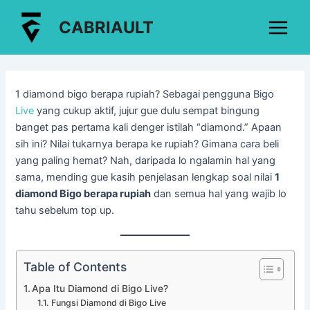
Lewati
Post
Main
CABRIAULT
ke
navigation
Menu
konten
1 diamond bigo berapa rupiah? Sebagai pengguna Bigo
Live
yang cukup aktif, jujur gue dulu sempat bingung
banget pas pertama kali denger istilah “diamond.” Apaan
sih ini? Nilai tukarnya berapa ke rupiah? Gimana cara beli
yang paling hemat? Nah, daripada lo ngalamin hal yang
sama, mending gue kasih penjelasan lengkap soal nilai
1
diamond Bigo berapa rupiah
dan semua hal yang wajib lo
tahu sebelum top up.
Table of Contents
Apa Itu Diamond di Bigo Live?
Fungsi Diamond di Bigo Live